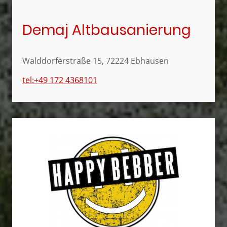
Demaj Altbausanierung
Walddorferstraße 15, 72224 Ebhausen
tel:+49 172 4368101