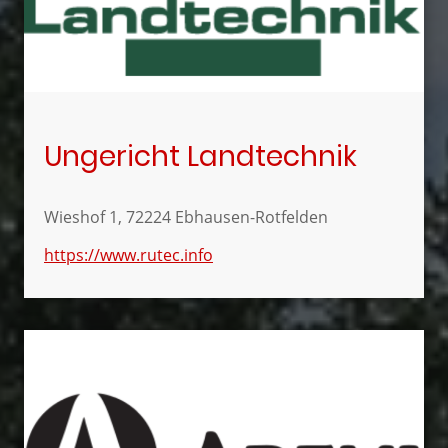
Ungericht Landtechnik
Wieshof 1, 72224 Ebhausen-Rotfelden
https://www.rutec.info