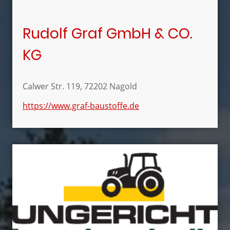
Rudolf Graf GmbH & CO.
KG
Calwer Str. 119, 72202 Nagold
https://www.graf-baustoffe.de